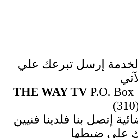
الخدمة إرسل تبرعك علي
آتي
THE WAY TV
P.O. Box
(310
ة إتصل بنا فلدينا فنيين
 علي ضبطها