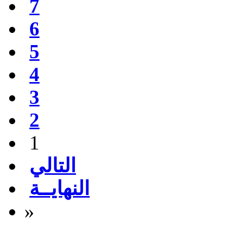
7
6
5
4
3
2
1
التالي
النهايــة
»