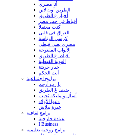
أنا مصري
الطريق أون لاين
أخبار عَ الطريق
أقباط فى حب مصر
كنت معتقلاً
العراق فى قلبى
كرسى الرئاسة
مصرى يعنى قبطى
الأبواب المفتوحة
أقباط عَ الطريق
الهوية القبطية
أخبار جريئة
أنت الحكم
برامج اجتماعية
يا رب أرحم
ضيف عَ الطريق
أسأل و مليكة يُجيب
دعوا الأولاد
خبرة ببلاش
برامج ثقافية
عيادة خارجية
I Business
برامج روحية تعليمية