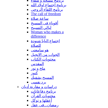
برنامج مسحة و شفاء
برنامج اجتماع اولاد الله
برنامج اللقاء الروحى
The call of freedom
ساعة صلاة
أقوياء فى المسيح
ليالي التسبيح
Woman who makes a
difference
اجتماع البابا شنودة
للصلاة
هو سامعنى
الجواب من الانجيل
محتويات الكتاب
المقدس
ملح و نور
كنوز
المسيح يشفيك
يرد نفسى
دراسات و مقارنة أديان
برنامج دفاعايات
محتويات القراّن
أعقلها و توكل
رمضان...فى عقل