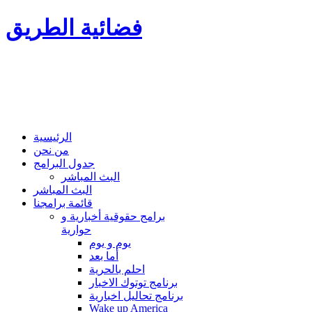
فضائية الطريق
الرئيسية
من نحن
جدول البرامج
البث المباشر
البث المباشر
قائمة برامجنا
برامج حقوقية أخبارية و
حوارية
يوم و يوم
أما بعد
احلم بالحرية
برنامج توتوك الاخبار
برنامج تحاليل اخبارية
Wake up America