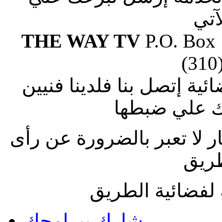
آتي
THE WAY TV
P.O. Box
(310
ة إتصل بنا فلدينا فنيين
 علي ضبطها
ار لا تعبر بالضرورة عن رأى
طريق
لفضائية الطريق
شارك ببرامجك