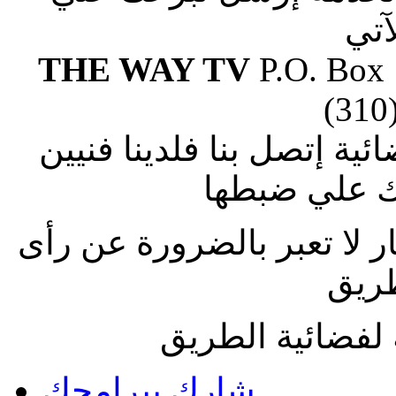
آتي
THE WAY TV
P.O. Box
(310
ة إتصل بنا فلدينا فنيين
 علي ضبطها
ار لا تعبر بالضرورة عن رأى
طريق
لفضائية الطريق
شارك ببرامجك