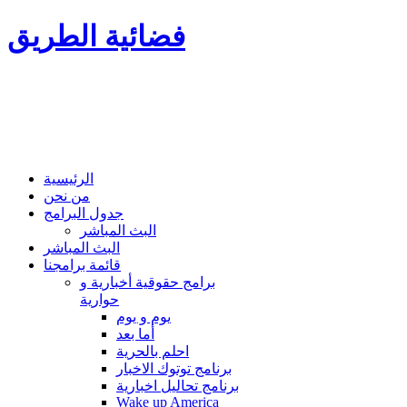
فضائية الطريق
الرئيسية
من نحن
جدول البرامج
البث المباشر
البث المباشر
قائمة برامجنا
برامج حقوقية أخبارية و
حوارية
يوم و يوم
أما بعد
احلم بالحرية
برنامج توتوك الاخبار
برنامج تحاليل اخبارية
Wake up America