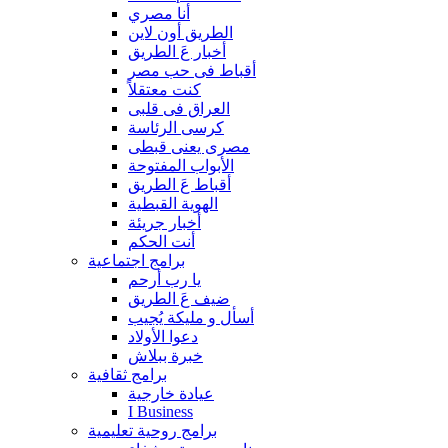
أنا مصري
الطريق أون لاين
أخبار عَ الطريق
أقباط فى حب مصر
كنت معتقلاً
العراق فى قلبى
كرسى الرئاسة
مصرى يعنى قبطى
الأبواب المفتوحة
أقباط عَ الطريق
الهوية القبطية
أخبار جريئة
أنت الحكم
برامج اجتماعية
يا رب أرحم
ضيف عَ الطريق
أسأل و مليكة يُجيب
دعوا الأولاد
خبرة ببلاش
برامج ثقافية
عيادة خارجية
I Business
برامج روحية تعليمية