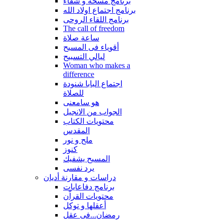
برنامج مسحة و شفاء
برنامج اجتماع اولاد الله
برنامج اللقاء الروحى
The call of freedom
ساعة صلاة
أقوياء فى المسيح
ليالي التسبيح
Woman who makes a
difference
اجتماع البابا شنودة
للصلاة
هو سامعنى
الجواب من الانجيل
محتويات الكتاب
المقدس
ملح و نور
كنوز
المسيح يشفيك
يرد نفسى
دراسات و مقارنة أديان
برنامج دفاعايات
محتويات القراّن
أعقلها و توكل
رمضان...فى عقل