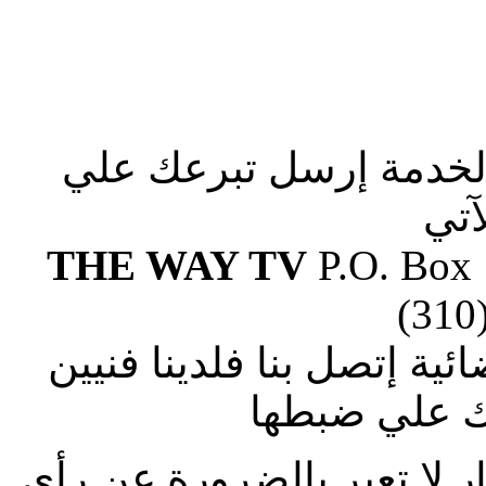
الخدمة إرسل تبرعك علي
آتي
THE WAY TV
P.O. Box
(310
ة إتصل بنا فلدينا فنيين
 علي ضبطها
ار لا تعبر بالضرورة عن رأى