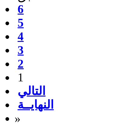
6
5
4
3
2
1
التالي
النهايــة
»