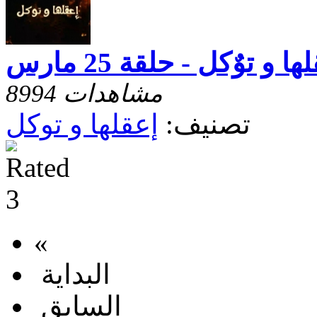
ا و توٌكل - حلقة 25 مارس
8994 مشاهدات
تصنيف:
إعقلها و توكل
«
البداية
السابق