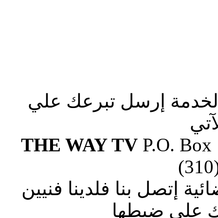
الخدمة إرسل تبرعك علي
آتي
THE WAY TV
P.O. Box
(310
ة إتصل بنا فلدينا فنيين
 علي ضبطها