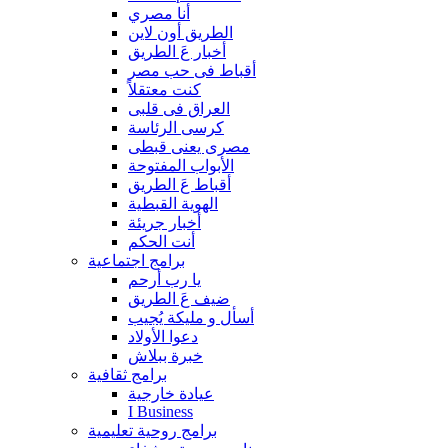
أنا مصري
الطريق أون لاين
أخبار عَ الطريق
أقباط فى حب مصر
كنت معتقلاً
العراق فى قلبى
كرسى الرئاسة
مصرى يعنى قبطى
الأبواب المفتوحة
أقباط عَ الطريق
الهوية القبطية
أخبار جريئة
أنت الحكم
برامج اجتماعية
يا رب أرحم
ضيف عَ الطريق
أسأل و مليكة يُجيب
دعوا الأولاد
خبرة ببلاش
برامج ثقافية
عيادة خارجية
I Business
برامج روحية تعليمية