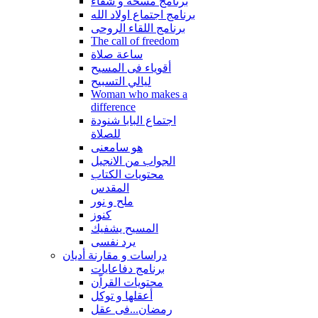
برنامج مسحة و شفاء
برنامج اجتماع اولاد الله
برنامج اللقاء الروحى
The call of freedom
ساعة صلاة
أقوياء فى المسيح
ليالي التسبيح
Woman who makes a
difference
اجتماع البابا شنودة
للصلاة
هو سامعنى
الجواب من الانجيل
محتويات الكتاب
المقدس
ملح و نور
كنوز
المسيح يشفيك
يرد نفسى
دراسات و مقارنة أديان
برنامج دفاعايات
محتويات القراّن
أعقلها و توكل
رمضان...فى عقل