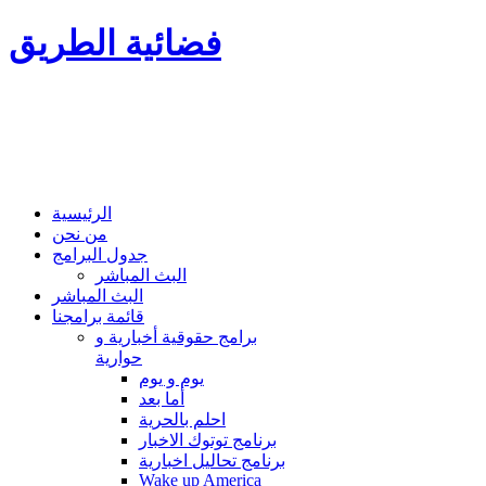
فضائية الطريق
الرئيسية
من نحن
جدول البرامج
البث المباشر
البث المباشر
قائمة برامجنا
برامج حقوقية أخبارية و
حوارية
يوم و يوم
أما بعد
احلم بالحرية
برنامج توتوك الاخبار
برنامج تحاليل اخبارية
Wake up America