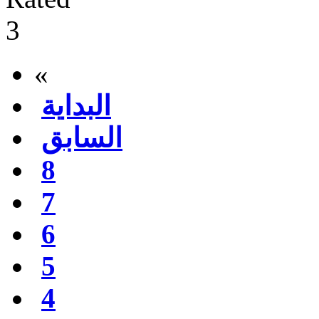
«
البداية
السابق
8
7
6
5
4