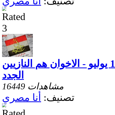
تصنيف:
أنا مصري
انا مصرى - حلقة 10 يوليو - الاخوان هم النازيين
الجدد
16449 مشاهدات
تصنيف:
أنا مصري