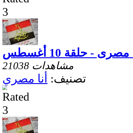
 مصرى - حلقة 10 أغسطس
21038 مشاهدات
تصنيف:
أنا مصري