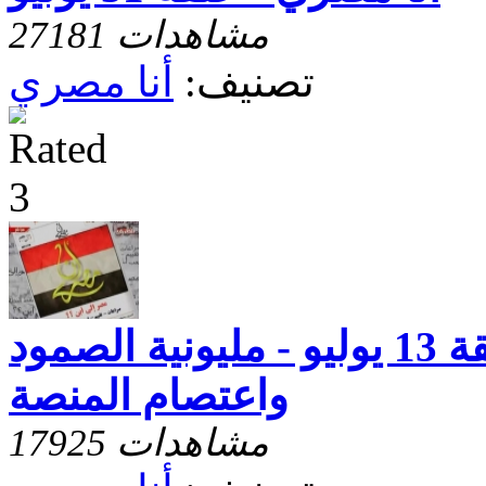
27181 مشاهدات
تصنيف:
أنا مصري
أنا مصرى - حلقة 13 يوليو - مليونية الصمود
واعتصام المنصة
17925 مشاهدات