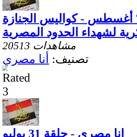
أنا مصرى - حلقة 7 أغسطس - كواليس الجنازة
ية لشهداء الحدود المصرية
20513 مشاهدات
تصنيف:
أنا مصري
انا مصري - حلقة 31 يوليو