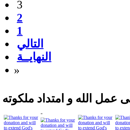
3
2
1
التالي
النهايــة
»
 عمل الله و امتداد ملكوته
"