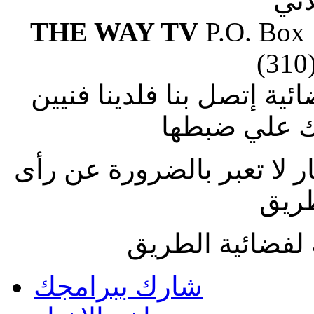
آتي
THE WAY TV
P.O. Box
(310
ة إتصل بنا فلدينا فنيين
 علي ضبطها
ار لا تعبر بالضرورة عن رأى
طريق
لفضائية الطريق
شارك ببرامجك