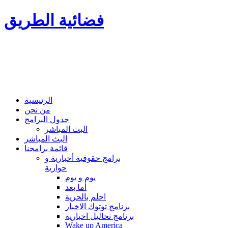
فضائية الطريق
الرئيسية
من نحن
جدول البرامج
البث المباشر
البث المباشر
قائمة برامجنا
برامج حقوقية أخبارية و
حوارية
يوم و يوم
أما بعد
احلم بالحرية
برنامج توتوك الاخبار
برنامج تحاليل اخبارية
Wake up America