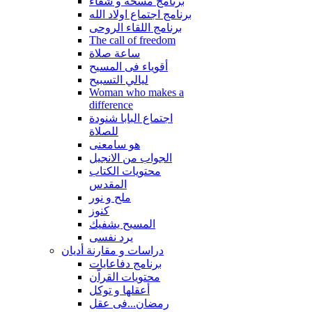
برنامج مسحة و شفاء
برنامج اجتماع اولاد الله
برنامج اللقاء الروحى
The call of freedom
ساعة صلاة
أقوياء فى المسيح
ليالي التسبيح
Woman who makes a
difference
اجتماع البابا شنودة
للصلاة
هو سامعنى
الجواب من الانجيل
محتويات الكتاب
المقدس
ملح و نور
كنوز
المسيح يشفيك
يرد نفسى
دراسات و مقارنة أديان
برنامج دفاعايات
محتويات القراّن
أعقلها و توكل
رمضان...فى عقل