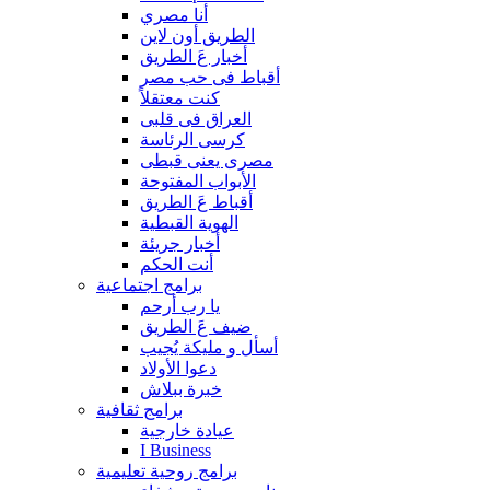
أنا مصري
الطريق أون لاين
أخبار عَ الطريق
أقباط فى حب مصر
كنت معتقلاً
العراق فى قلبى
كرسى الرئاسة
مصرى يعنى قبطى
الأبواب المفتوحة
أقباط عَ الطريق
الهوية القبطية
أخبار جريئة
أنت الحكم
برامج اجتماعية
يا رب أرحم
ضيف عَ الطريق
أسأل و مليكة يُجيب
دعوا الأولاد
خبرة ببلاش
برامج ثقافية
عيادة خارجية
I Business
برامج روحية تعليمية