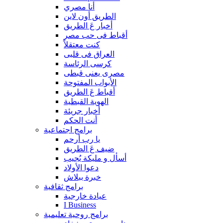
أنا مصري
الطريق أون لاين
أخبار عَ الطريق
أقباط فى حب مصر
كنت معتقلاً
العراق فى قلبى
كرسى الرئاسة
مصرى يعنى قبطى
الأبواب المفتوحة
أقباط عَ الطريق
الهوية القبطية
أخبار جريئة
أنت الحكم
برامج اجتماعية
يا رب أرحم
ضيف عَ الطريق
أسأل و مليكة يُجيب
دعوا الأولاد
خبرة ببلاش
برامج ثقافية
عيادة خارجية
I Business
برامج روحية تعليمية