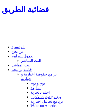
فضائية الطريق
الرئيسية
من نحن
جدول البرامج
البث المباشر
البث المباشر
قائمة برامجنا
برامج حقوقية أخبارية و
حوارية
يوم و يوم
أما بعد
احلم بالحرية
برنامج توتوك الاخبار
برنامج تحاليل اخبارية
Wake up America