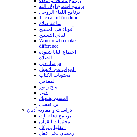
برنامج مسحة و شفاء
برنامج اجتماع اولاد الله
برنامج اللقاء الروحى
The call of freedom
ساعة صلاة
أقوياء فى المسيح
ليالي التسبيح
Woman who makes a
difference
اجتماع البابا شنودة
للصلاة
هو سامعنى
الجواب من الانجيل
محتويات الكتاب
المقدس
ملح و نور
كنوز
المسيح يشفيك
يرد نفسى
دراسات و مقارنة أديان
برنامج دفاعايات
محتويات القراّن
أعقلها و توكل
رمضان...فى عقل