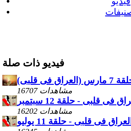
فيديو
نيفات
فيديو ذات صلة
فى قلبى)
16707 مشاهدات
اق فى قلبى - حلقة 12 سبتمبر
16202 مشاهدات
لعراق فى قلبى - حلقة 11 يوليو