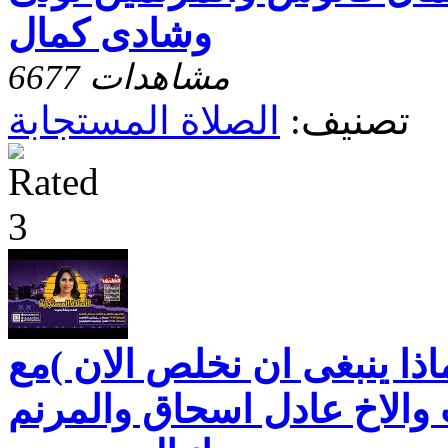
وشادى كمال
6677 مشاهدات
تصنيف:
الصلاة المستجابة
اذا ينبغى ان نخلص الان )مع
والاخ عادل اسحاق والمرنم