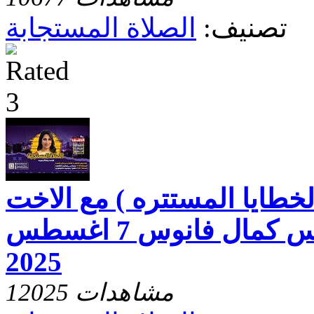
تصنيف:
الصلاة المستجابة
لخطايا المستتره ) مع الاخت
رفقه بخيت والقس كمال فانوس 7 اغسطس
2025
12025 مشاهدات