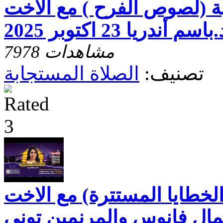
ة (لصوص الفرح ) مع الاخت
دريا 23 اكتوبر 2025
7978 مشاهدات
تصنيف:
الصلاة المستجابة
الخطايا المستترة) مع الاخت
ال فانوس والمرنمين تونى