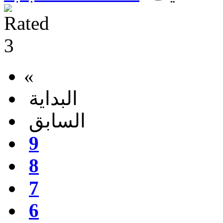
«
البداية
السابق
9
8
7
6