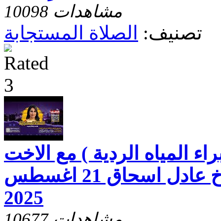
10098 مشاهدات
تصنيف:
الصلاة المستجابة
راء المياه الردية ) مع الاخت
رفقه بخيت و الاخ عادل اسحاق 21 اغسطس
2025
10677 مشاهدات