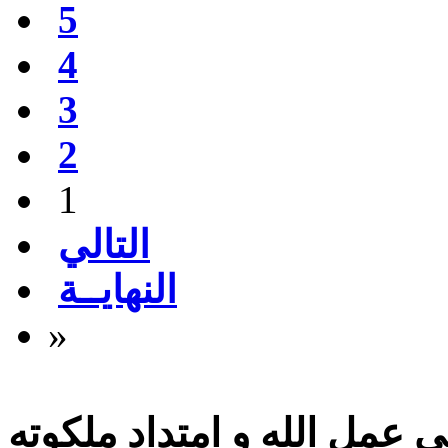
5
4
3
2
1
التالي
النهايــة
»
 عمل الله و امتداد ملكوته