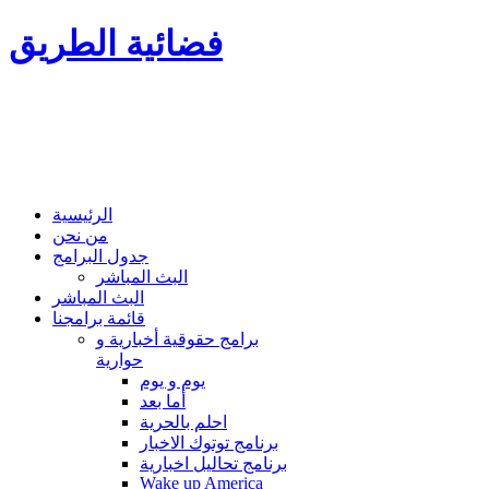
فضائية الطريق
الرئيسية
من نحن
جدول البرامج
البث المباشر
البث المباشر
قائمة برامجنا
برامج حقوقية أخبارية و
حوارية
يوم و يوم
أما بعد
احلم بالحرية
برنامج توتوك الاخبار
برنامج تحاليل اخبارية
Wake up America