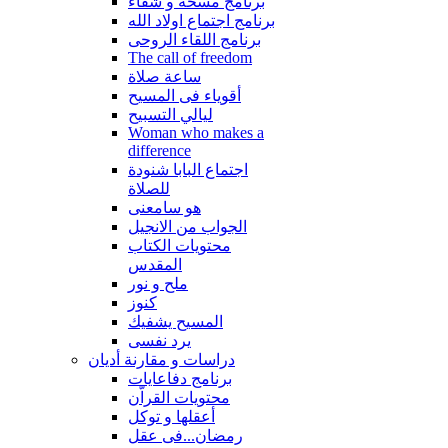
برنامج مسحة و شفاء
برنامج اجتماع اولاد الله
برنامج اللقاء الروحى
The call of freedom
ساعة صلاة
أقوياء فى المسيح
ليالي التسبيح
Woman who makes a
difference
اجتماع البابا شنودة
للصلاة
هو سامعنى
الجواب من الانجيل
محتويات الكتاب
المقدس
ملح و نور
كنوز
المسيح يشفيك
يرد نفسى
دراسات و مقارنة أديان
برنامج دفاعايات
محتويات القراّن
أعقلها و توكل
رمضان...فى عقل