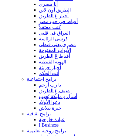
أنا مصري
الطريق أون لاين
أخبار عَ الطريق
أقباط فى حب مصر
كنت معتقلاً
العراق فى قلبى
كرسى الرئاسة
مصرى يعنى قبطى
الأبواب المفتوحة
أقباط عَ الطريق
الهوية القبطية
أخبار جريئة
أنت الحكم
برامج اجتماعية
يا رب أرحم
ضيف عَ الطريق
أسأل و مليكة يُجيب
دعوا الأولاد
خبرة ببلاش
برامج ثقافية
عيادة خارجية
I Business
برامج روحية تعليمية