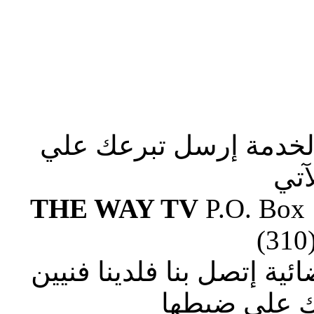
الخدمة إرسل تبرعك علي
آتي
THE WAY TV
P.O. Box
(310
ة إتصل بنا فلدينا فنيين
 علي ضبطها