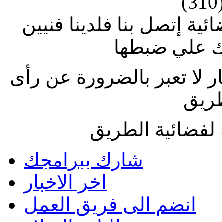
(310
ة إتصل بنا فلدينا فنيين
 علي ضبطها
ار لا تعبر بالضرورة عن رأى
طريق
لفضائية الطريق
شارك ببرامجك
اخر الاخبار
انضم الى فريق العمل