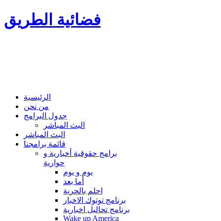
فضائية الطريق
الرئيسية
من نحن
جدول البرامج
البث المباشر
البث المباشر
قائمة برامجنا
برامج حقوقية أخبارية و
حوارية
يوم و يوم
أما بعد
احلم بالحرية
برنامج توتوك الاخبار
برنامج تحاليل اخبارية
Wake up America