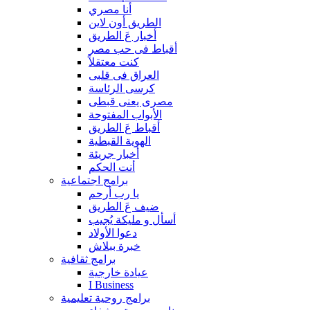
أنا مصري
الطريق أون لاين
أخبار عَ الطريق
أقباط فى حب مصر
كنت معتقلاً
العراق فى قلبى
كرسى الرئاسة
مصرى يعنى قبطى
الأبواب المفتوحة
أقباط عَ الطريق
الهوية القبطية
أخبار جريئة
أنت الحكم
برامج اجتماعية
يا رب أرحم
ضيف عَ الطريق
أسأل و مليكة يُجيب
دعوا الأولاد
خبرة ببلاش
برامج ثقافية
عيادة خارجية
I Business
برامج روحية تعليمية