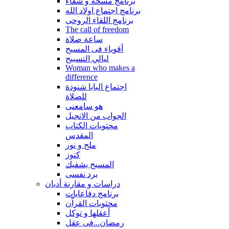
برنامج مسحة و شفاء
برنامج اجتماع اولاد الله
برنامج اللقاء الروحى
The call of freedom
ساعة صلاة
أقوياء فى المسيح
ليالي التسبيح
Woman who makes a
difference
اجتماع البابا شنودة
للصلاة
هو سامعنى
الجواب من الانجيل
محتويات الكتاب
المقدس
ملح و نور
كنوز
المسيح يشفيك
يرد نفسى
دراسات و مقارنة أديان
برنامج دفاعايات
محتويات القراّن
أعقلها و توكل
رمضان...فى عقل