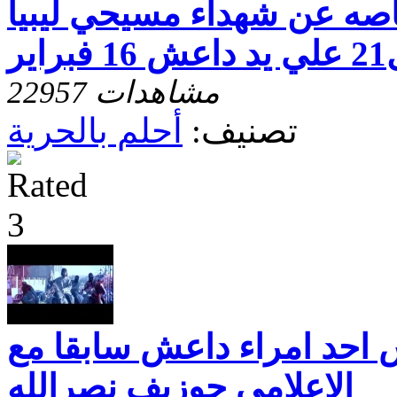
اصه عن شهداء مسيحي ليبيا
1 فبراير
22957 مشاهدات
تصنيف:
أحلم بالحرية
س احد امراء داعش سابقا مع
الاعلامي جوزيف نصرالله