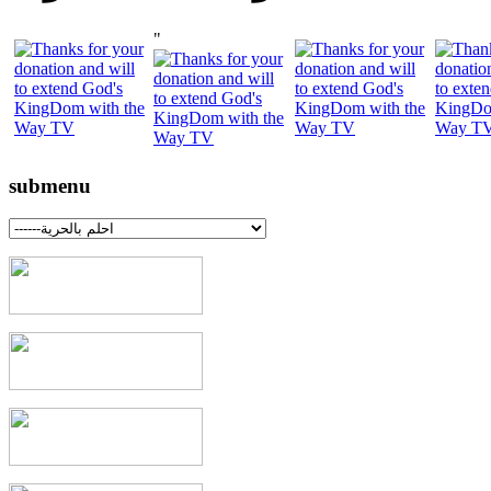
"
submenu