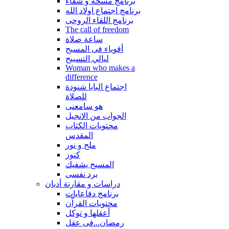
برنامج مسحة و شفاء
برنامج اجتماع اولاد الله
برنامج اللقاء الروحى
The call of freedom
ساعة صلاة
أقوياء فى المسيح
ليالي التسبيح
Woman who makes a
difference
اجتماع البابا شنودة
للصلاة
هو سامعنى
الجواب من الانجيل
محتويات الكتاب
المقدس
ملح و نور
كنوز
المسيح يشفيك
يرد نفسى
دراسات و مقارنة أديان
برنامج دفاعايات
محتويات القراّن
أعقلها و توكل
رمضان...فى عقل