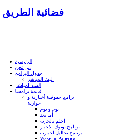
فضائية الطريق
الرئيسية
من نحن
جدول البرامج
البث المباشر
البث المباشر
قائمة برامجنا
برامج حقوقية أخبارية و
حوارية
يوم و يوم
أما بعد
احلم بالحرية
برنامج توتوك الاخبار
برنامج تحاليل اخبارية
Wake up America