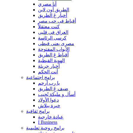
أنا مصري
الطريق أون لاين
أخبار عَ الطريق
أقباط فى حب مصر
كنت معتقلاً
العراق فى قلبى
كرسى الرئاسة
مصرى يعنى قبطى
الأبواب المفتوحة
أقباط عَ الطريق
الهوية القبطية
أخبار جريئة
أنت الحكم
برامج اجتماعية
يا رب أرحم
ضيف عَ الطريق
أسأل و مليكة يُجيب
دعوا الأولاد
خبرة ببلاش
برامج ثقافية
عيادة خارجية
I Business
برامج روحية تعليمية