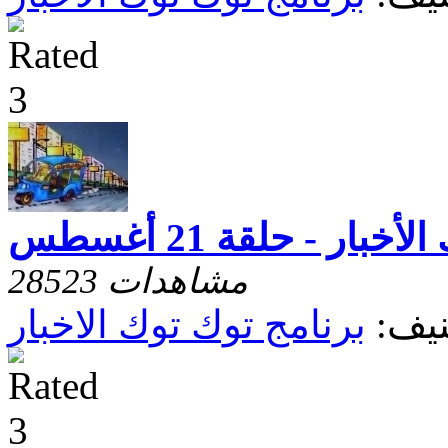
خبار - حلقة 21 أغسطس
28523 مشاهدات
يف:
برنامج توك توك الاخبار