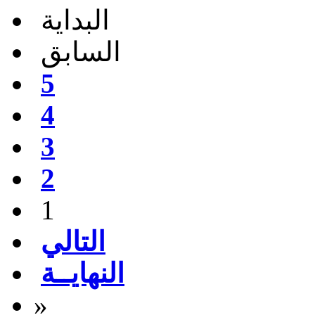
البداية
السابق
5
4
3
2
1
التالي
النهايــة
»