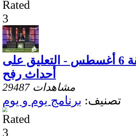
يوم و يوم - حلقة 6 أغسطس - التعليق على
أحداث رفح
29487 مشاهدات
تصنيف:
برنامج يوم و يوم