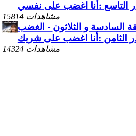
15814 مشاهدات
قة السادسة و الثلاثون - الغضب
14324 مشاهدات