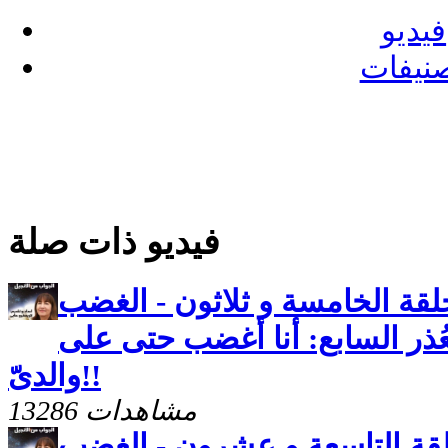
فيديو
نيفات
فيديو ذات صلة
حلقة الخامسة و ثلاثون - الغضب
عُذر السابع: أنا أغضب حتى على
والدىّ!!
13286 مشاهدات
حلقة التاسعة و عشرون - الغضب