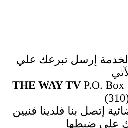
الخدمة إرسل تبرعك علي
آتي
THE WAY TV
P.O. Box
(310
ة إتصل بنا فلدينا فنيين
 علي ضبطها