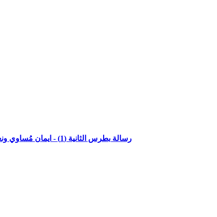
رسالة بطرس الثانية (1) - ايمان مُساوي ونعمة الهيّة - الاصحاح الاول الاعداد 1 -3) مع القاضي جميل ناصر