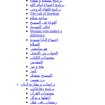
برنامج مسحة و شفاء
برنامج اجتماع اولاد الله
برنامج اللقاء الروحى
The call of freedom
ساعة صلاة
أقوياء فى المسيح
ليالي التسبيح
Woman who makes a
difference
اجتماع البابا شنودة
للصلاة
هو سامعنى
الجواب من الانجيل
محتويات الكتاب
المقدس
ملح و نور
كنوز
المسيح يشفيك
يرد نفسى
دراسات و مقارنة أديان
برنامج دفاعايات
محتويات القراّن
أعقلها و توكل
رمضان...فى عقل