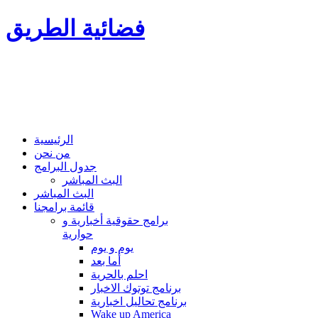
فضائية الطريق
الرئيسية
من نحن
جدول البرامج
البث المباشر
البث المباشر
قائمة برامجنا
برامج حقوقية أخبارية و
حوارية
يوم و يوم
أما بعد
احلم بالحرية
برنامج توتوك الاخبار
برنامج تحاليل اخبارية
Wake up America