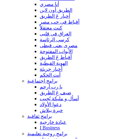
أنا مصري
الطريق أون لاين
أخبار عَ الطريق
أقباط فى حب مصر
كنت معتقلاً
العراق فى قلبى
كرسى الرئاسة
مصرى يعنى قبطى
الأبواب المفتوحة
أقباط عَ الطريق
الهوية القبطية
أخبار جريئة
أنت الحكم
برامج اجتماعية
يا رب أرحم
ضيف عَ الطريق
أسأل و مليكة يُجيب
دعوا الأولاد
خبرة ببلاش
برامج ثقافية
عيادة خارجية
I Business
برامج روحية تعليمية