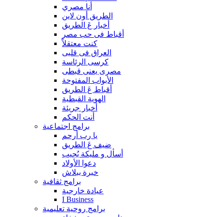
أنا مصري
الطريق أون لاين
أخبار عَ الطريق
أقباط فى حب مصر
كنت معتقلاً
العراق فى قلبى
كرسى الرئاسة
مصرى يعنى قبطى
الأبواب المفتوحة
أقباط عَ الطريق
الهوية القبطية
أخبار جريئة
أنت الحكم
برامج اجتماعية
يا رب أرحم
ضيف عَ الطريق
أسأل و مليكة يُجيب
دعوا الأولاد
خبرة ببلاش
برامج ثقافية
عيادة خارجية
I Business
برامج روحية تعليمية