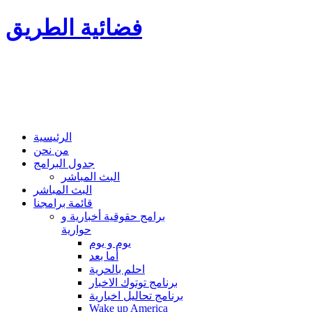
فضائية الطريق
الرئيسية
من نحن
جدول البرامج
البث المباشر
البث المباشر
قائمة برامجنا
برامج حقوقية أخبارية و
حوارية
يوم و يوم
أما بعد
احلم بالحرية
برنامج توتوك الاخبار
برنامج تحاليل اخبارية
Wake up America