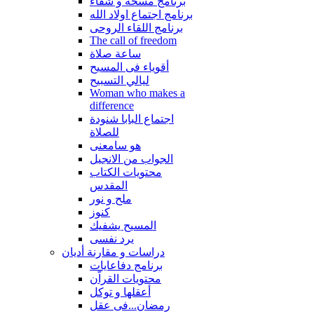
برنامج مسحة و شفاء
برنامج اجتماع اولاد الله
برنامج اللقاء الروحى
The call of freedom
ساعة صلاة
أقوياء فى المسيح
ليالي التسبيح
Woman who makes a
difference
اجتماع البابا شنودة
للصلاة
هو سامعنى
الجواب من الانجيل
محتويات الكتاب
المقدس
ملح و نور
كنوز
المسيح يشفيك
يرد نفسى
دراسات و مقارنة أديان
برنامج دفاعايات
محتويات القراّن
أعقلها و توكل
رمضان...فى عقل