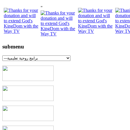
"
submenu