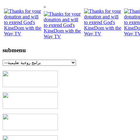
"
submenu