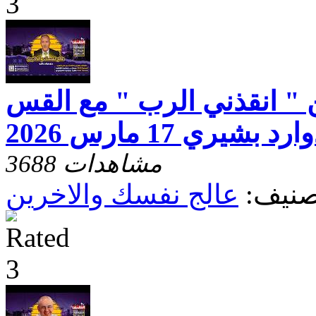
 " انقذني الرب " مع القس
يري 17 مارس 2026
3688 مشاهدات
صنيف:
عالج نفسك والاخرين