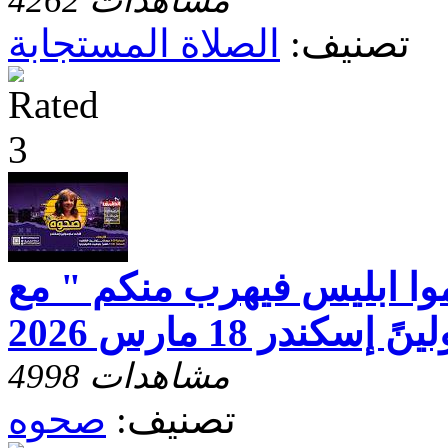
4262 مشاهدات
تصنيف:
الصلاة المستجابة
وا ابليس فيهرب منكم " مع
كندر 18 مارس 2026
4998 مشاهدات
تصنيف:
صحوه