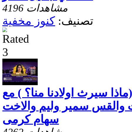
4196 مشاهدات
تصنيف:
كنوز مخفية
ماذا سيرث اولادنا منا؟ ) مع
 والقس سمير وليم والاخت
سهام كرمى