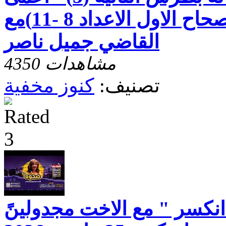
قصير البصر -الاصحاح الاول الاعداد 8 -11)مع
القاضي جميل ناصر
4350 مشاهدات
تصنيف:
كنوز مخفية
انكسر " مع الاخت مجدولينً