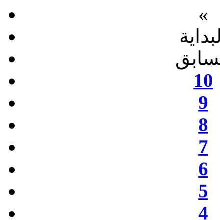
«
بداية
سابق
10
9
8
7
6
5
4