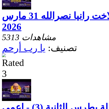
يارب ارحم مع الاخت رانيا نصرالله 31 مارس
2026
5313 مشاهدات
تصنيف:
يا رب أرحم
كنوز مخفيه رسالة بطرس الثانية (3) - اعمى