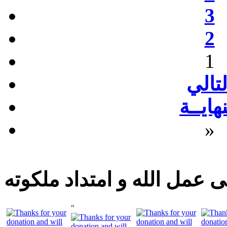
3
2
1
لتالي
نهايــة
»
 عمل الله و امتداد ملكوته
"