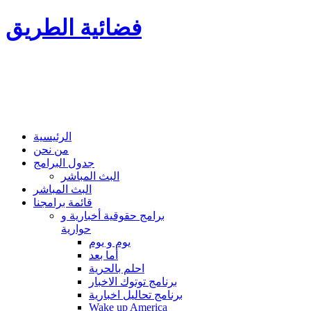
فضائية الطريق
الرئيسية
من نحن
جدول البرامج
البث المباشر
البث المباشر
قائمة برامجنا
برامج حقوقية أخبارية و
حوارية
يوم و يوم
أما بعد
احلم بالحرية
برنامج توتوك الاخبار
برنامج تحاليل اخبارية
Wake up America