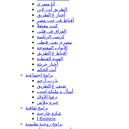
أنا مصري
الطريق أون لاين
أخبار عَ الطريق
أقباط فى حب مصر
كنت معتقلاً
العراق فى قلبى
كرسى الرئاسة
مصرى يعنى قبطى
الأبواب المفتوحة
أقباط عَ الطريق
الهوية القبطية
أخبار جريئة
أنت الحكم
برامج اجتماعية
يا رب أرحم
ضيف عَ الطريق
أسأل و مليكة يُجيب
دعوا الأولاد
خبرة ببلاش
برامج ثقافية
عيادة خارجية
I Business
برامج روحية تعليمية