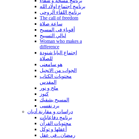
برنامج مسحة و شفاء
برنامج اجتماع اولاد الله
برنامج اللقاء الروحى
The call of freedom
ساعة صلاة
أقوياء فى المسيح
ليالي التسبيح
Woman who makes a
difference
اجتماع البابا شنودة
للصلاة
هو سامعنى
الجواب من الانجيل
محتويات الكتاب
المقدس
ملح و نور
كنوز
المسيح يشفيك
يرد نفسى
دراسات و مقارنة أديان
برنامج دفاعايات
محتويات القراّن
أعقلها و توكل
رمضان...فى عقل