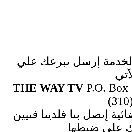
الخدمة إرسل تبرعك علي
آتي
THE WAY TV
P.O. Box
(310
ة إتصل بنا فلدينا فنيين
 علي ضبطها