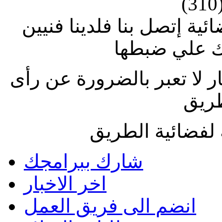
(310
ة إتصل بنا فلدينا فنيين
 علي ضبطها
ار لا تعبر بالضرورة عن رأى
طريق
لفضائية الطريق
شارك ببرامجك
اخر الاخبار
انضم الى فريق العمل