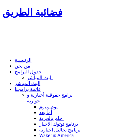
فضائية الطريق
الرئيسية
من نحن
جدول البرامج
البث المباشر
البث المباشر
قائمة برامجنا
برامج حقوقية أخبارية و
حوارية
يوم و يوم
أما بعد
احلم بالحرية
برنامج توتوك الاخبار
برنامج تحاليل اخبارية
Wake up America