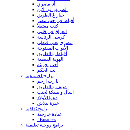
أنا مصري
الطريق أون لاين
أخبار عَ الطريق
أقباط فى حب مصر
كنت معتقلاً
العراق فى قلبى
كرسى الرئاسة
مصرى يعنى قبطى
الأبواب المفتوحة
أقباط عَ الطريق
الهوية القبطية
أخبار جريئة
أنت الحكم
برامج اجتماعية
يا رب أرحم
ضيف عَ الطريق
أسأل و مليكة يُجيب
دعوا الأولاد
خبرة ببلاش
برامج ثقافية
عيادة خارجية
I Business
برامج روحية تعليمية