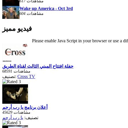
617 مشاهدات
Wake up America - Oct 3rd
604 مشاهدات
فيديو مميز
Please enable Java Script in your browser or use a di
حفلة افتتاح المبني الثالث لقناة الطريق
68591 مشاهدات
Cross TV
تصنيف:
أعلان برنامج يا رب أرحم
45629 مشاهدات
تصنيف:
يا رب أرحم