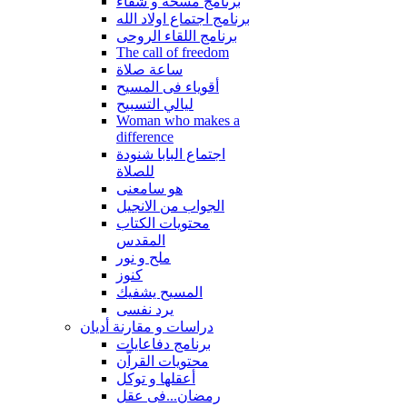
برنامج مسحة و شفاء
برنامج اجتماع اولاد الله
برنامج اللقاء الروحى
The call of freedom
ساعة صلاة
أقوياء فى المسيح
ليالي التسبيح
Woman who makes a
difference
اجتماع البابا شنودة
للصلاة
هو سامعنى
الجواب من الانجيل
محتويات الكتاب
المقدس
ملح و نور
كنوز
المسيح يشفيك
يرد نفسى
دراسات و مقارنة أديان
برنامج دفاعايات
محتويات القراّن
أعقلها و توكل
رمضان...فى عقل