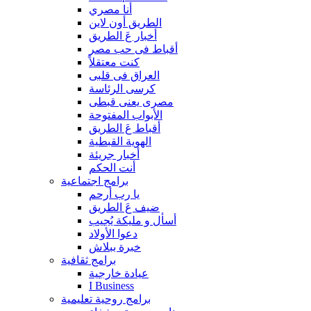
أنا مصري
الطريق أون لاين
أخبار عَ الطريق
أقباط فى حب مصر
كنت معتقلاً
العراق فى قلبى
كرسى الرئاسة
مصرى يعنى قبطى
الأبواب المفتوحة
أقباط عَ الطريق
الهوية القبطية
أخبار جريئة
أنت الحكم
برامج اجتماعية
يا رب أرحم
ضيف عَ الطريق
أسأل و مليكة يُجيب
دعوا الأولاد
خبرة ببلاش
برامج ثقافية
عيادة خارجية
I Business
برامج روحية تعليمية