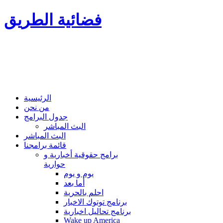
فضائية الطريق
الرئيسية
من نحن
جدول البرامج
البث المباشر
البث المباشر
قائمة برامجنا
برامج حقوقية أخبارية و
حوارية
يوم و يوم
أما بعد
احلم بالحرية
برنامج توتوك الاخبار
برنامج تحاليل اخبارية
Wake up America