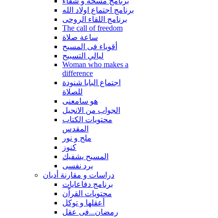
برنامج مسحة و شفاء
برنامج اجتماع اولاد الله
برنامج اللقاء الروحى
The call of freedom
ساعة صلاة
أقوياء فى المسيح
ليالي التسبيح
Woman who makes a
difference
اجتماع البابا شنودة
للصلاة
هو سامعنى
الجواب من الانجيل
محتويات الكتاب
المقدس
ملح و نور
كنوز
المسيح يشفيك
يرد نفسى
دراسات و مقارنة أديان
برنامج دفاعايات
محتويات القراّن
أعقلها و توكل
رمضان...فى عقل