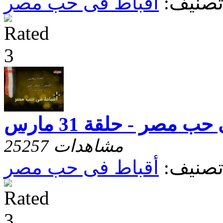
صنيف:
أقباط فى حب مصر
ب مصر - حلقة 31 مارس
25257 مشاهدات
صنيف:
أقباط فى حب مصر