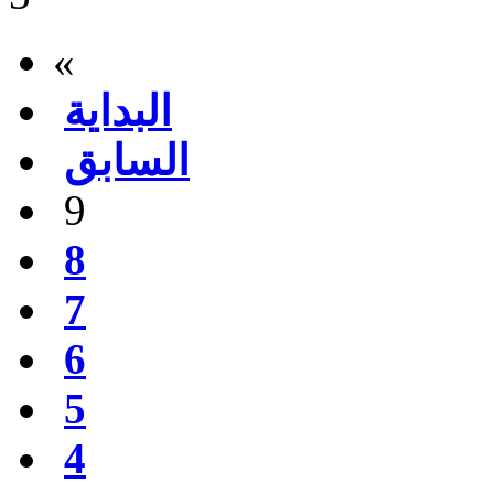
«
البداية
السابق
9
8
7
6
5
4