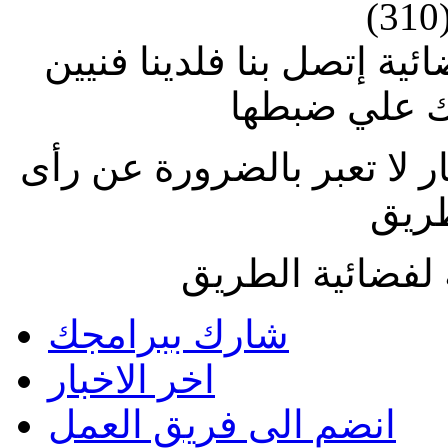
(310
ة إتصل بنا فلدينا فنيين
 علي ضبطها
ار لا تعبر بالضرورة عن رأى
طريق
لفضائية الطريق
شارك ببرامجك
اخر الاخبار
انضم الى فريق العمل