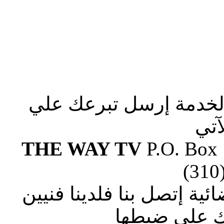
الخدمة إرسل تبرعك علي
آتي
THE WAY TV
P.O. Box
(310
ة إتصل بنا فلدينا فنيين
 علي ضبطها