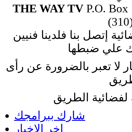
THE WAY TV
P.O. Box
(310
ة إتصل بنا فلدينا فنيين
 علي ضبطها
ار لا تعبر بالضرورة عن رأى
طريق
لفضائية الطريق
شارك ببرامجك
اخر الاخبار