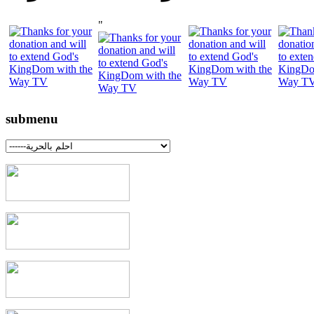
"
submenu