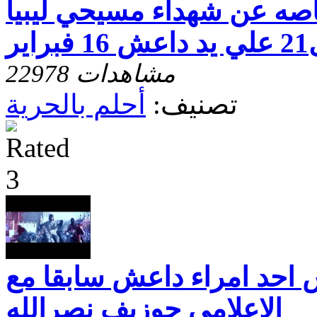
اصه عن شهداء مسيحي ليبيا
1 فبراير
22978 مشاهدات
تصنيف:
أحلم بالحرية
س احد امراء داعش سابقا مع
الاعلامي جوزيف نصرالله