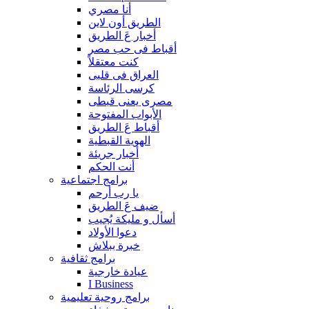
أنا مصري
الطريق أون لاين
أخبار عَ الطريق
أقباط فى حب مصر
كنت معتقلاً
العراق فى قلبى
كرسى الرئاسة
مصرى يعنى قبطى
الأبواب المفتوحة
أقباط عَ الطريق
الهوية القبطية
أخبار جريئة
أنت الحكم
برامج اجتماعية
يا رب أرحم
ضيف عَ الطريق
أسأل و مليكة يُجيب
دعوا الأولاد
خبرة ببلاش
برامج ثقافية
عيادة خارجية
I Business
برامج روحية تعليمية