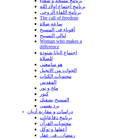
برنامج مسحة و شفاء
برنامج اجتماع اولاد الله
برنامج اللقاء الروحى
The call of freedom
ساعة صلاة
أقوياء فى المسيح
ليالي التسبيح
Woman who makes a
difference
اجتماع البابا شنودة
للصلاة
هو سامعنى
الجواب من الانجيل
محتويات الكتاب
المقدس
ملح و نور
كنوز
المسيح يشفيك
يرد نفسى
دراسات و مقارنة أديان
برنامج دفاعايات
محتويات القراّن
أعقلها و توكل
رمضان...فى عقل