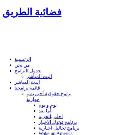
فضائية الطريق
الرئيسية
من نحن
جدول البرامج
البث المباشر
البث المباشر
قائمة برامجنا
برامج حقوقية أخبارية و
حوارية
يوم و يوم
أما بعد
احلم بالحرية
برنامج توتوك الاخبار
برنامج تحاليل اخبارية
Wake up America