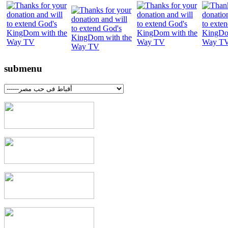
"
submenu