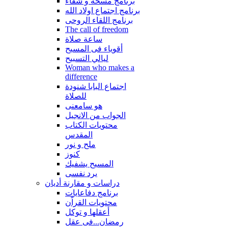
برنامج مسحة و شفاء
برنامج اجتماع اولاد الله
برنامج اللقاء الروحى
The call of freedom
ساعة صلاة
أقوياء فى المسيح
ليالي التسبيح
Woman who makes a
difference
اجتماع البابا شنودة
للصلاة
هو سامعنى
الجواب من الانجيل
محتويات الكتاب
المقدس
ملح و نور
كنوز
المسيح يشفيك
يرد نفسى
دراسات و مقارنة أديان
برنامج دفاعايات
محتويات القراّن
أعقلها و توكل
رمضان...فى عقل