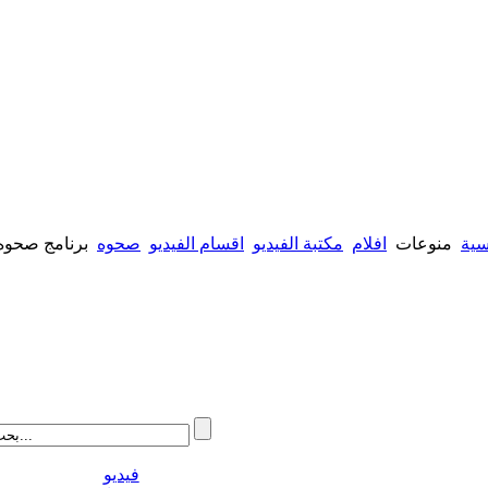
سية
منوعات
افلام
مكتبة الفيديو
اقسام الفيديو
صحوه
برنامج صحوه ' أس
فيديو