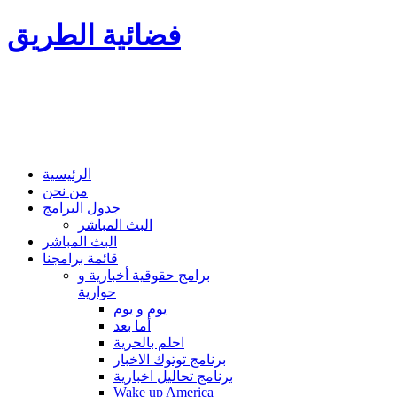
فضائية الطريق
الرئيسية
من نحن
جدول البرامج
البث المباشر
البث المباشر
قائمة برامجنا
برامج حقوقية أخبارية و
حوارية
يوم و يوم
أما بعد
احلم بالحرية
برنامج توتوك الاخبار
برنامج تحاليل اخبارية
Wake up America