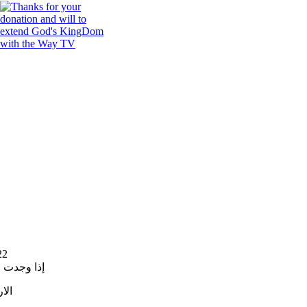
22
إذا وجدت 
الا