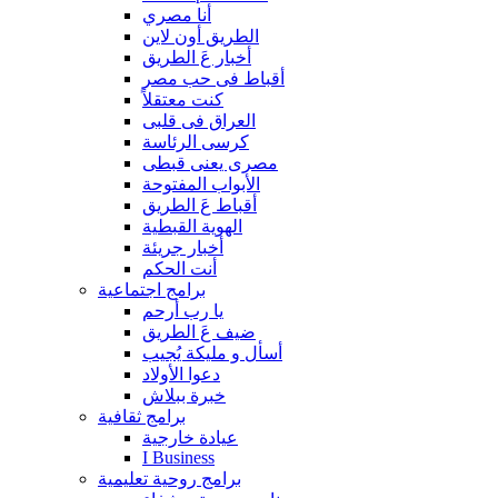
أنا مصري
الطريق أون لاين
أخبار عَ الطريق
أقباط فى حب مصر
كنت معتقلاً
العراق فى قلبى
كرسى الرئاسة
مصرى يعنى قبطى
الأبواب المفتوحة
أقباط عَ الطريق
الهوية القبطية
أخبار جريئة
أنت الحكم
برامج اجتماعية
يا رب أرحم
ضيف عَ الطريق
أسأل و مليكة يُجيب
دعوا الأولاد
خبرة ببلاش
برامج ثقافية
عيادة خارجية
I Business
برامج روحية تعليمية