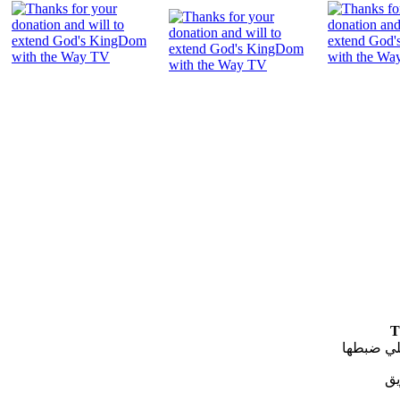
"
T
لي ضبطها
يق