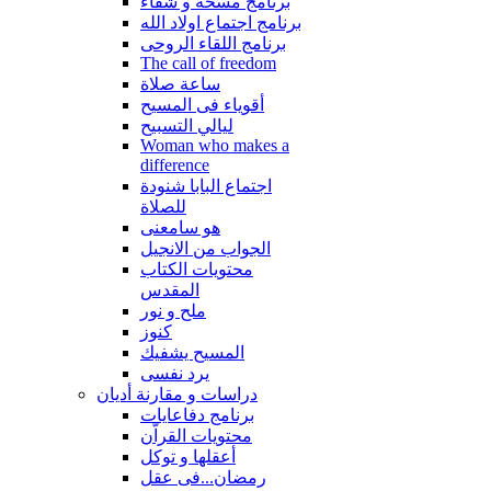
برنامج مسحة و شفاء
برنامج اجتماع اولاد الله
برنامج اللقاء الروحى
The call of freedom
ساعة صلاة
أقوياء فى المسيح
ليالي التسبيح
Woman who makes a
difference
اجتماع البابا شنودة
للصلاة
هو سامعنى
الجواب من الانجيل
محتويات الكتاب
المقدس
ملح و نور
كنوز
المسيح يشفيك
يرد نفسى
دراسات و مقارنة أديان
برنامج دفاعايات
محتويات القراّن
أعقلها و توكل
رمضان...فى عقل