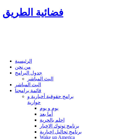
فضائية الطريق
الرئيسية
من نحن
جدول البرامج
البث المباشر
البث المباشر
قائمة برامجنا
برامج حقوقية أخبارية و
حوارية
يوم و يوم
أما بعد
احلم بالحرية
برنامج توتوك الاخبار
برنامج تحاليل اخبارية
Wake up America