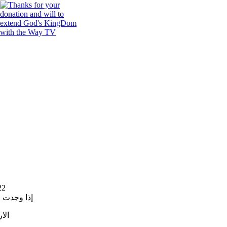
22
إذا وجدت 
الا