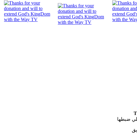
"
T
لي ضبطها
يق