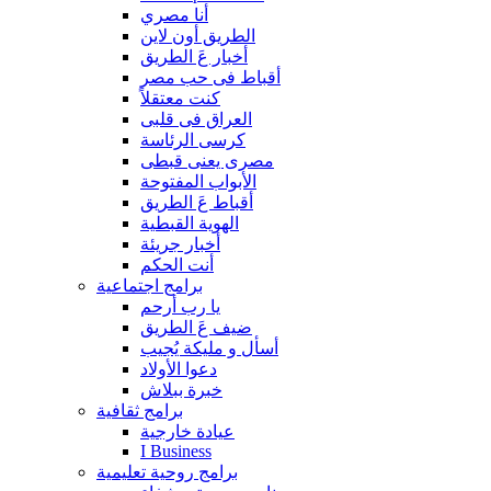
أنا مصري
الطريق أون لاين
أخبار عَ الطريق
أقباط فى حب مصر
كنت معتقلاً
العراق فى قلبى
كرسى الرئاسة
مصرى يعنى قبطى
الأبواب المفتوحة
أقباط عَ الطريق
الهوية القبطية
أخبار جريئة
أنت الحكم
برامج اجتماعية
يا رب أرحم
ضيف عَ الطريق
أسأل و مليكة يُجيب
دعوا الأولاد
خبرة ببلاش
برامج ثقافية
عيادة خارجية
I Business
برامج روحية تعليمية