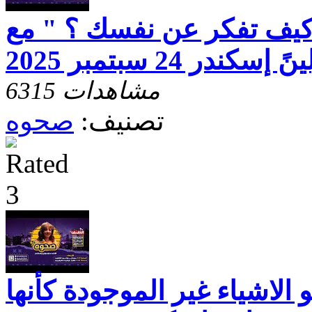
كيف تفكر عن نفسك ؟ " مع
در 24 سبتمبر 2025
6315 مشاهدات
تصنيف:
صحوه
الاشياء غير الموجودة كأنها