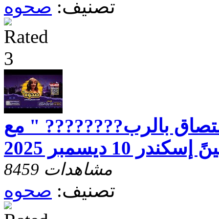
تصنيف:
صحوه
لتصاق بالرب???????? " مع
در 10 ديسمبر 2025
8459 مشاهدات
تصنيف:
صحوه