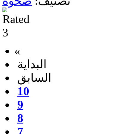
تصنيف:
صحوه
«
البداية
السابق
10
9
8
7