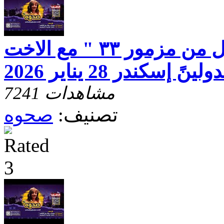
برنامج صحوه " تأمل من مزمور ٣٣ " مع الاخت
ينً إسكندر 28 يناير 2026
7241 مشاهدات
تصنيف:
صحوه