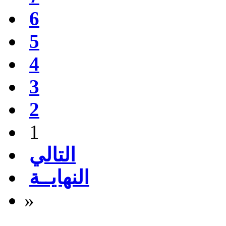
6
5
4
3
2
1
التالي
النهايــة
»