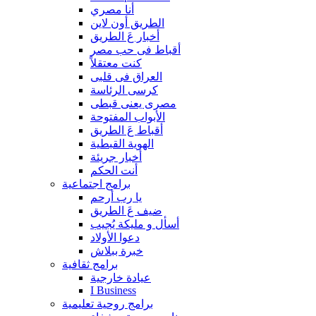
أنا مصري
الطريق أون لاين
أخبار عَ الطريق
أقباط فى حب مصر
كنت معتقلاً
العراق فى قلبى
كرسى الرئاسة
مصرى يعنى قبطى
الأبواب المفتوحة
أقباط عَ الطريق
الهوية القبطية
أخبار جريئة
أنت الحكم
برامج اجتماعية
يا رب أرحم
ضيف عَ الطريق
أسأل و مليكة يُجيب
دعوا الأولاد
خبرة ببلاش
برامج ثقافية
عيادة خارجية
I Business
برامج روحية تعليمية