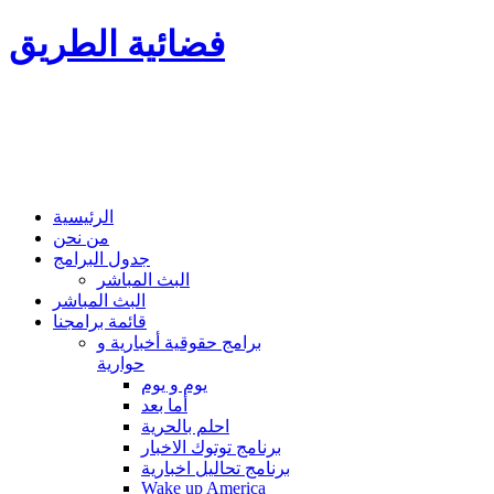
فضائية الطريق
الرئيسية
من نحن
جدول البرامج
البث المباشر
البث المباشر
قائمة برامجنا
برامج حقوقية أخبارية و
حوارية
يوم و يوم
أما بعد
احلم بالحرية
برنامج توتوك الاخبار
برنامج تحاليل اخبارية
Wake up America