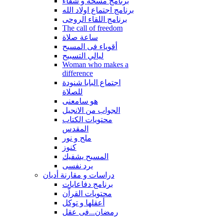
برنامج مسحة و شفاء
برنامج اجتماع اولاد الله
برنامج اللقاء الروحى
The call of freedom
ساعة صلاة
أقوياء فى المسيح
ليالي التسبيح
Woman who makes a
difference
اجتماع البابا شنودة
للصلاة
هو سامعنى
الجواب من الانجيل
محتويات الكتاب
المقدس
ملح و نور
كنوز
المسيح يشفيك
يرد نفسى
دراسات و مقارنة أديان
برنامج دفاعايات
محتويات القراّن
أعقلها و توكل
رمضان...فى عقل