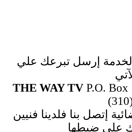
الخدمة إرسل تبرعك علي
آتي
THE WAY TV
P.O. Box
(310
ة إتصل بنا فلدينا فنيين
 علي ضبطها