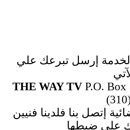
الخدمة إرسل تبرعك علي
آتي
THE WAY TV
P.O. Box
(310
ة إتصل بنا فلدينا فنيين
 علي ضبطها